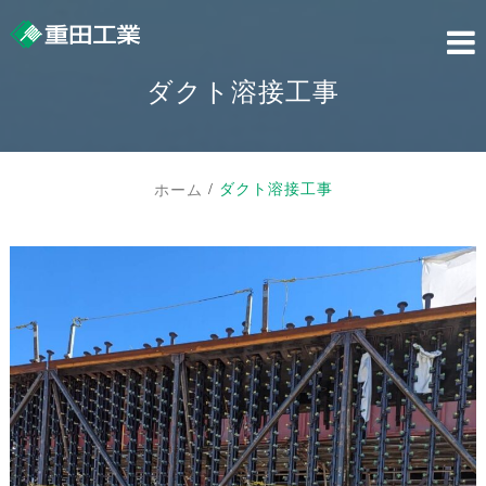
Skip
to
content
ダクト溶接工事
ダクト溶接工事
ホーム