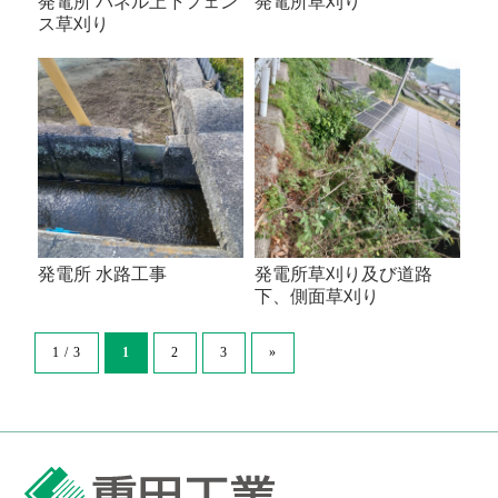
発電所 パネル上下フェン
発電所草刈り
ス草刈り
発電所 水路工事
発電所草刈り及び道路
下、側面草刈り
2
3
»
1 / 3
1