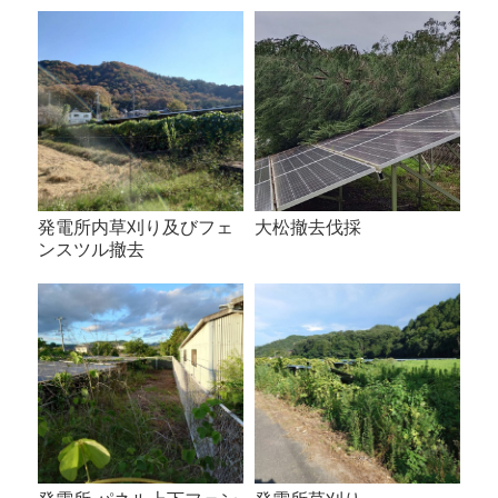
発電所内草刈り及びフェ
大松撤去伐採
ンスツル撤去