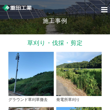
Skip
to
content
施工事例
草刈り・伐採・剪定
グラウンド草刈草撤去
発電所草刈り