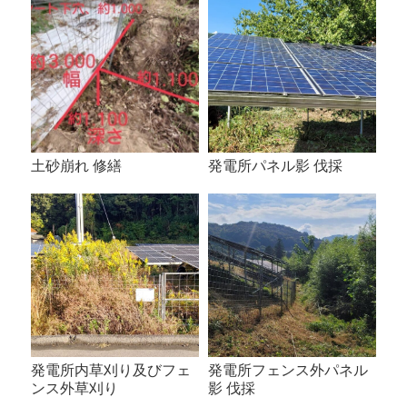
土砂崩れ 修繕
発電所パネル影 伐採
発電所内草刈り及びフェ
発電所フェンス外パネル
ンス外草刈り
影 伐採